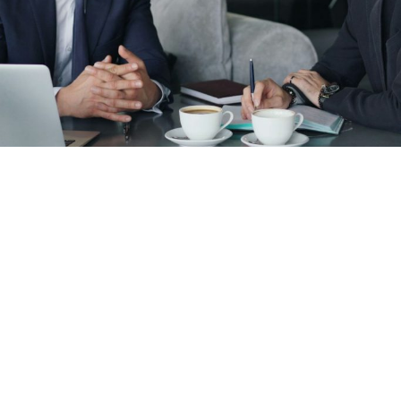
Unsere Geschichte, Mission
und Werte
Gebrüder Christ OHG ist eine deutsche Handelsagentur mit Sitz
in Frankfurt am Main. Seit 1938 begleiten wir mittelständische
Geflügelproduzenten beim Vertrieb ihrer Produkte in Europa,
dem Nahen Osten und Asien. Unsere Mission ist es, nachhaltige
und langfristige Handelsbeziehungen aufzubauen, die durch
unseren hohen Anspruch an Qualität, Fairness und Transparenz